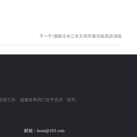
下一个
:
湖南冷水江水文局开展汛前高洪演练
研发工作。诚邀各界同仁给予支持、指导,
邮箱：
boxn@163.com